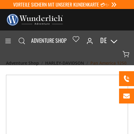
VORTEILE SICHERN MIT UNSERER KUNDENKARTE 💳✨
DE
ADVENTURE SHOP
Adventure Shop
HARLEY-DAVIDSON
Pan America 1250