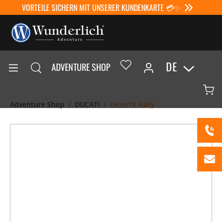
VORTEILE SICHERN MIT UNSERER KUNDENKARTE 💳✨
DE
ADVENTURE SHOP
Adventure Shop
DUCATI
DesertX Rally