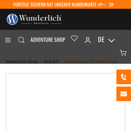
VORTEILE SICHERN MIT UNSERER KUNDENKARTE 💳✨
DE
ADVENTURE SHOP
Adventure Shop
DUCATI
Multistrada V4 Pikes Peak