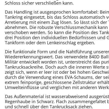
Schloss sicher verschließen kann.
Das Handling ist ausgesprochen komfortabel: Beim
Tankring eingesetzt, bis das Schloss automatisch v
Arretierung mit einem Zug lösen. So lässt sich 
abnehmen. Die robuste Verschlussmechanik kann i
verschoben werden. So kann die Position des Tan
drei Position den individuellen Bedürfnissen und
Tankform oder dem Lenkeinschlag ergeben.
Die funktionale Form und die Nahtführung unserer
Wiedererkennungswert. Das verwendete 840D Ballis
Militär entwickelt worden ist, unterstreicht das p
Tankrucksackreihe. Doch auch die inneren Werte s
zeigt sich, wenn er leer ist oder bei hohen Geschw
durch die Verwendung eines EVA-Schaums, der sei
extrem feinporige, geschlossene Zellstruktur erhält
Umwelteinflüsse und verglichen mit anderen Werk
Das Außenmaterial ist wasserabweisend ausgerüstet
Regenhaube in Schwarz. Flach zusammengefaltet be
und schnell über den Tankrucksack ziehen.