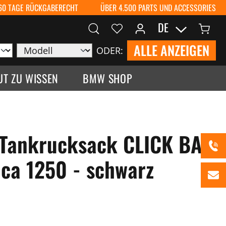
60 TAGE RÜCKGABERECHT
ÜBER 4.500 PARTS UND ACCESSORIES
DE
ALLE ANZEIGEN
ODER:
UT ZU WISSEN
BMW SHOP
 Tankrucksack CLICK BAG
ca 1250 - schwarz