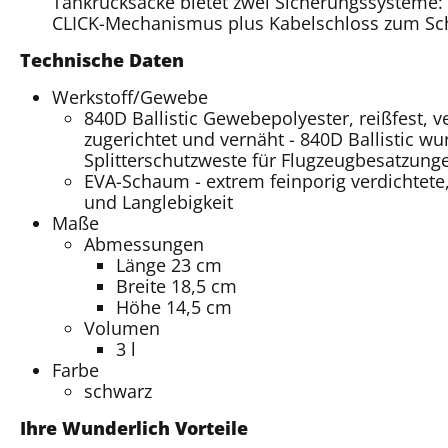
Tankrucksäcke bietet zwei Sicherungssysteme:
CLICK-Mechanismus plus Kabelschloss zum Sch
Technische Daten
Werkstoff/Gewebe
840D Ballistic Gewebepolyester, reißfest, ve
zugerichtet und vernäht - 840D Ballistic wu
Splitterschutzweste für Flugzeugbesatzunge
EVA-Schaum - extrem feinporig verdichtete,
und Langlebigkeit
Maße
Abmessungen
Länge 23 cm
Breite 18,5 cm
Höhe 14,5 cm
Volumen
3 l
Farbe
schwarz
Ihre Wunderlich Vorteile