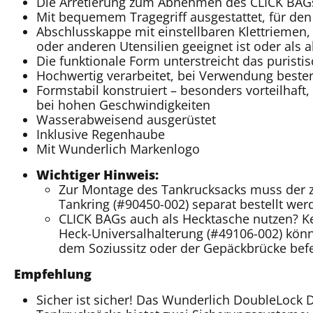
Die Arretierung zum Abnehmen des CLICK BAG
Mit bequemem Tragegriff ausgestattet, für den
Abschlusskappe mit einstellbaren Klettriemen
oder anderen Utensilien geeignet ist oder als 
Die funktionale Form unterstreicht das puristis
Hochwertig verarbeitet, bei Verwendung best
Formstabil konstruiert – besonders vorteilhaft
bei hohen Geschwindigkeiten
Wasserabweisend ausgerüstet
Inklusive Regenhaube
Mit Wunderlich Markenlogo
Wichtiger Hinweis:
Zur Montage des Tankrucksacks muss der z
Tankring (#90450-002) separat bestellt wer
CLICK BAGs auch als Hecktasche nutzen? K
Heck-Universalhalterung (#49106-002) könn
dem Soziussitz oder der Gepäckbrücke befe
Empfehlung
Sicher ist sicher! Das Wunderlich DoubleLock D