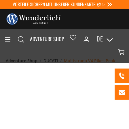
VORTEILE SICHERN MIT UNSERER KUNDENKARTE 💳✨
DE
ADVENTURE SHOP
Adventure Shop
DUCATI
Multistrada V4 Pikes Peak