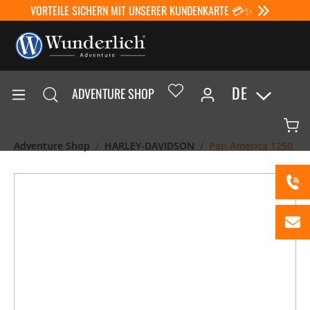
VORTEILE SICHERN MIT UNSERER KUNDENKARTE 💳✨
DE
ADVENTURE SHOP
Adventure Shop
HARLEY-DAVIDSON
Pan America 1250