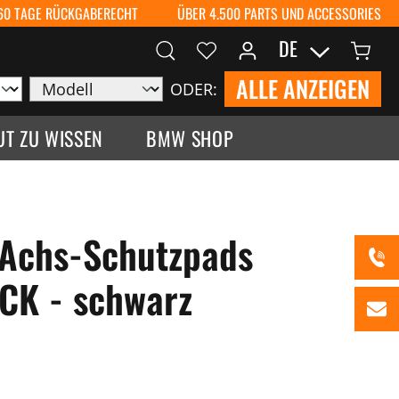
60 TAGE RÜCKGABERECHT
ÜBER 4.500 PARTS UND ACCESSORIES
DE
ALLE ANZEIGEN
ODER:
UT ZU WISSEN
BMW SHOP
 Achs-Schutzpads
K - schwarz