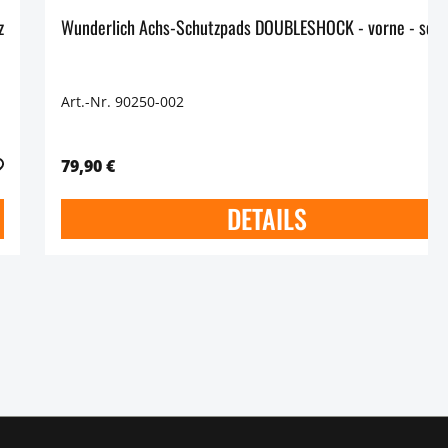
warz
Wunderlich Achs-Schutzpads DOUBLES
Art.-Nr. 90250-002
79,90 €
DETAILS