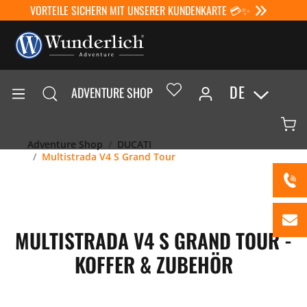
VORTEILE SICHERN MIT UNSERER KUNDENKARTE 💳✨
DE
ADVENTURE SHOP
Adventure Shop
DUCATI
Multistrada V4 S Grand Tour
MULTISTRADA V4 S GRAND TOUR -
KOFFER & ZUBEHÖR