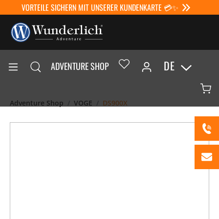
VORTEILE SICHERN MIT UNSERER KUNDENKARTE 💳✨
DE
ADVENTURE SHOP
Adventure Shop
VOGE
DS900X