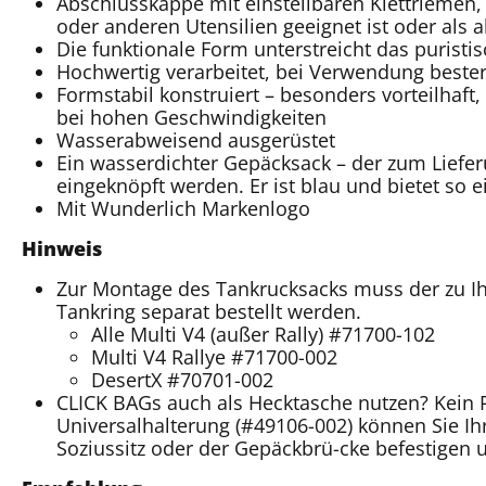
Abschlusskappe mit einstellbaren Klettriemen
oder anderen Utensilien geeignet ist oder als 
Die funktionale Form unterstreicht das puristis
Hochwertig verarbeitet, bei Verwendung best
Formstabil konstruiert – besonders vorteilhaft
bei hohen Geschwindigkeiten
Wasserabweisend ausgerüstet
Ein wasserdichter Gepäcksack – der zum Liefe
eingeknöpft werden. Er ist blau und bietet so 
Mit Wunderlich Markenlogo
Hinweis
Zur Montage des Tankrucksacks muss der zu I
Tankring separat bestellt werden.
Alle Multi V4 (außer Rally) #71700-102
Multi V4 Rallye #71700-002
DesertX #70701-002
CLICK BAGs auch als Hecktasche nutzen? Kein 
Universalhalterung (#49106-002) können Sie I
Soziussitz oder der Gepäckbrü-cke befestigen 