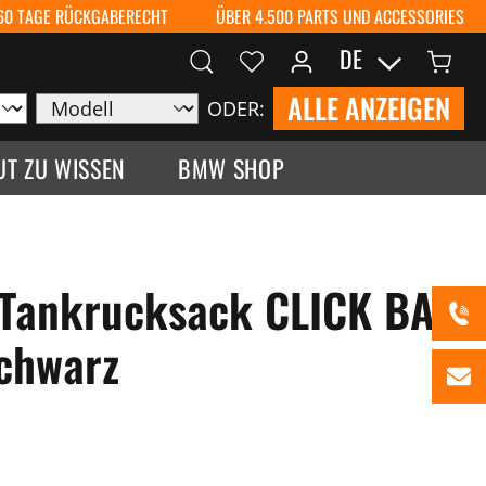
60 TAGE RÜCKGABERECHT
ÜBER 4.500 PARTS UND ACCESSORIES
DE
ALLE ANZEIGEN
ODER:
UT ZU WISSEN
BMW SHOP
 Tankrucksack CLICK BAG
schwarz