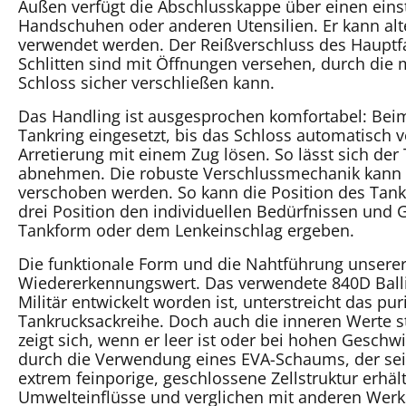
Außen verfügt die Abschlusskappe über einen eins
Handschuhen oder anderen Utensilien. Er kann al
verwendet werden. Der Reißverschluss des Hauptfa
Schlitten sind mit Öffnungen versehen, durch di
Schloss sicher verschließen kann.
Das Handling ist ausgesprochen komfortabel: Beim
Tankring eingesetzt, bis das Schloss automatisch v
Arretierung mit einem Zug lösen. So lässt sich 
abnehmen. Die robuste Verschlussmechanik kann i
verschoben werden. So kann die Position des Tan
drei Position den individuellen Bedürfnissen und
Tankform oder dem Lenkeinschlag ergeben.
Die funktionale Form und die Nahtführung unserer
Wiedererkennungswert. Das verwendete 840D Ballis
Militär entwickelt worden ist, unterstreicht das p
Tankrucksackreihe. Doch auch die inneren Werte s
zeigt sich, wenn er leer ist oder bei hohen Geschw
durch die Verwendung eines EVA-Schaums, der sei
extrem feinporige, geschlossene Zellstruktur erhält
Umwelteinflüsse und verglichen mit anderen Werk