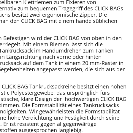
tellbaren Klettriemen zum Fixieren von
ternativ zum bequemen Tragegriff des CLICK BAGs
chs besitzt zwei ergonomische Zipper. Die
e man den CLICK BAG mit einem handelsüblichen
 Befestigen wird der CLICK BAG von oben in den
erriegelt. Mit einem Riemen lässt sich die
der Tankrucksack im Handumdrehen zum Tanken
n Längsrichtung nach vorne oder hinten
krucksack auf dem Tank in einem 20 mm-Raster in
 Gegebenheiten angepasst werden, die sich aus der
 CLICK BAG Tankrucksackreihe besitzt einen hohen
tic Polyestergewebe, das ursprünglich fürs
uristische, klare Design der hochwertigen CLICK BAG
timmen. Die Formstabilität eines Tankrucksacks
indigkeiten. Wir gewährleisten die Formstabilität
ne hohe Verdichtung und Festigkeit durch seine
. Er ist resistent gegen allgegenwärtige
stoffen ausgesprochen langlebig.