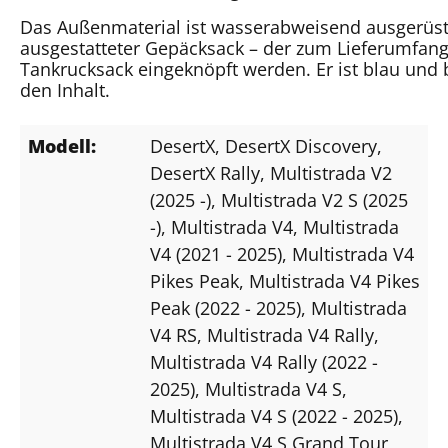
Das Außenmaterial ist wasserabweisend ausgerüste
ausgestatteter Gepäcksack – der zum Lieferumfang
Tankrucksack eingeknöpft werden. Er ist blau und 
den Inhalt.
Modell:
DesertX
, DesertX Discovery
,
DesertX Rally
, Multistrada V2
(2025 -)
, Multistrada V2 S (2025
-)
, Multistrada V4
, Multistrada
V4 (2021 - 2025)
, Multistrada V4
Pikes Peak
, Multistrada V4 Pikes
Peak (2022 - 2025)
, Multistrada
V4 RS
, Multistrada V4 Rally
,
Multistrada V4 Rally (2022 -
2025)
, Multistrada V4 S
,
Multistrada V4 S (2022 - 2025)
,
Multistrada V4 S Grand Tour