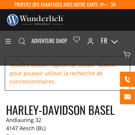
PROFITEZ DES AVANTAGES AVEC NOTRE CARTE 💳✨
FR
ADVENTURE SHOP
Veuillez activer l'option de cookie "Autres"
pour pouvoir utiliser la recherche de
concessionnaires.
HARLEY-DAVIDSON BASEL
Andlauring 32
4147
Aesch (BL)