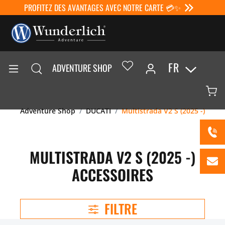
PROFITEZ DES AVANTAGES AVEC NOTRE CARTE 💳✨
FR
ADVENTURE SHOP
Adventure Shop
DUCATI
Multistrada V2 S (2025 -)
MULTISTRADA V2 S (2025 -)
ACCESSOIRES
FILTRE