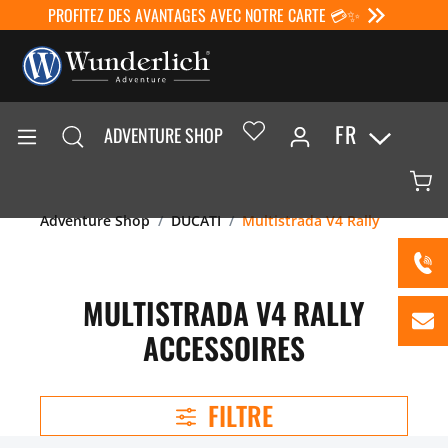
PROFITEZ DES AVANTAGES AVEC NOTRE CARTE 💳✨
FR
ADVENTURE SHOP
Adventure Shop
DUCATI
Multistrada V4 Rally
MULTISTRADA V4 RALLY
ACCESSOIRES
FILTRE