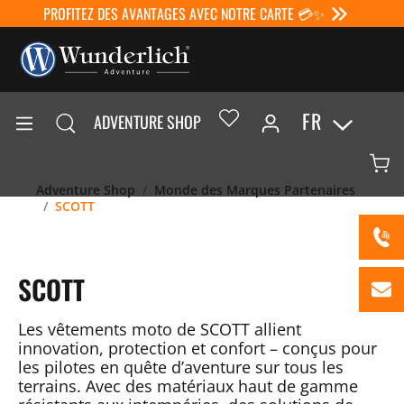
PROFITEZ DES AVANTAGES AVEC NOTRE CARTE 💳✨
FR
ADVENTURE SHOP
Adventure Shop
Monde des Marques Partenaires
SCOTT
SCOTT
Les vêtements moto de
SCOTT
allient
innovation, protection et confort – conçus pour
les pilotes en quête d’aventure sur tous les
terrains. Avec des matériaux haut de gamme