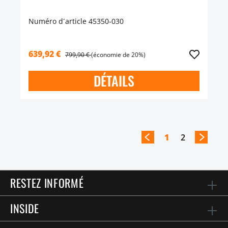
Numéro d´article 45350-030
639,92 €
799,90 €
(économie de 20%)
DÉTAILS
1
2
RESTEZ INFORMÉ
INSIDE