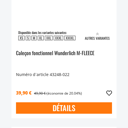
Disponible dans les variantes suivantes:
XS
S
M
XL
XXL
XXXL
XXXXL
AUTRES VARIANTES
Caleçon fonctionnel Wunderlich M-FLEECE
Numéro d´article 43248-022
39,90 €
49,90 €
(économie de 20.04%)
DÉTAILS