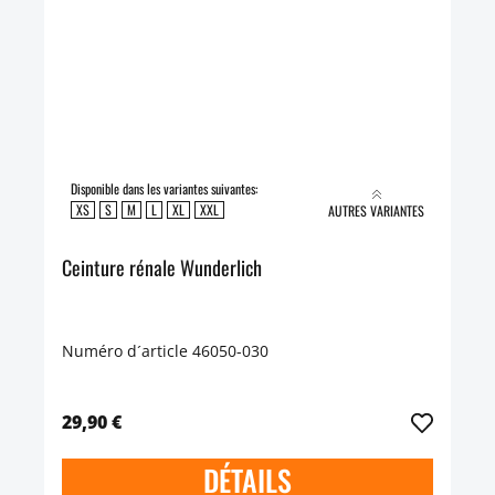
Disponible dans les variantes suivantes:
XS
S
M
L
XL
XXL
AUTRES VARIANTES
Ceinture rénale Wunderlich
Numéro d´article 46050-030
29,90 €
DÉTAILS