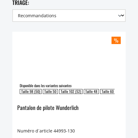
TRIAGE:
%
Disponible dans les variantes suivantes:
Taille 98 (50)
Taille 50
Taille 102 (52)
Taille 48
Taille 60
Taille 58
Ta
Pantalon de pilote Wunderlich
Numéro d´article 44993-130