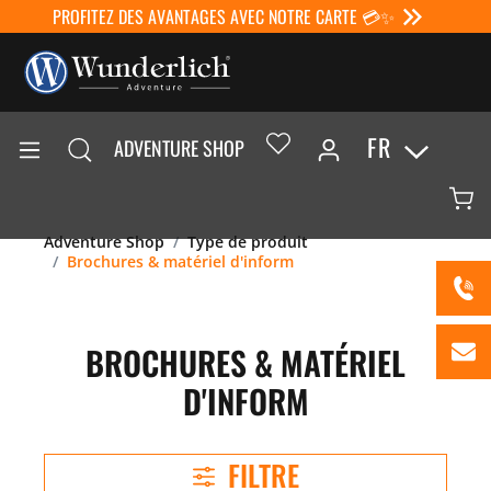
PROFITEZ DES AVANTAGES AVEC NOTRE CARTE 💳✨
FR
ADVENTURE SHOP
Adventure Shop
Type de produit
Brochures & matériel d'inform
BROCHURES & MATÉRIEL
D'INFORM
FILTRE