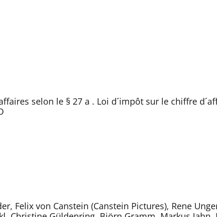
ffaires selon le § 27 a . Loi d´impôt sur le chiffre d´a
D
, Felix von Canstein (Canstein Pictures), Rene Unger,
kl, Christine Güldenring, Björn Gramm, Markus Jahn,