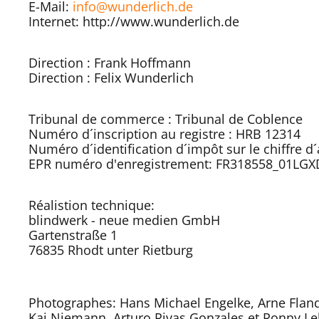
E-Mail:
info@wunderlich.de
Internet: http://www.wunderlich.de
Direction : Frank Hoffmann
Direction : Felix Wunderlich
Tribunal de commerce : Tribunal de Coblence
Numéro d´inscription au registre : HRB 12314
Numéro d´identification d´impôt sur le chiffre d´a
EPR numéro d'enregistrement: FR318558_01LGX
Réalistion technique:
blindwerk - neue medien GmbH
Gartenstraße 1
76835 Rhodt unter Rietburg
Photographes: Hans Michael Engelke, Arne Flander
Kai Niemann, Arturo Rivas Gonzales et Ronny Le