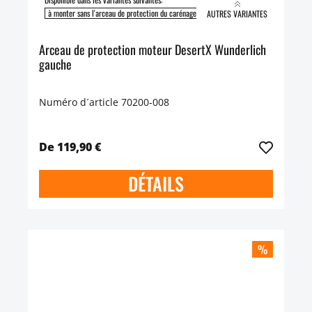
à monter sans l'arceau de protection du carénage
à monter avec l'arceau de protect
AUTRES VARIANTES
Arceau de protection moteur DesertX Wunderlich
gauche
Numéro d´article 70200-008
De 119,90 €
DÉTAILS
%