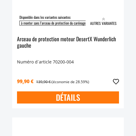
Disponible dans les variantes suivantes:
à monter sans l'arceau de protection du carénage
à monter avec l'arceau de protect
AUTRES VARIANTES
Arceau de protection moteur DesertX Wunderlich
gauche
Numéro d´article 70200-004
99,90 €
139,90 €
(économie de 28.59%)
DÉTAILS