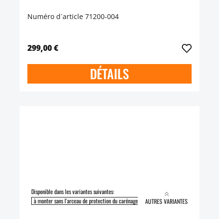
Numéro d´article 71200-004
299,00 €
DÉTAILS
Disponible dans les variantes suivantes:
à monter sans l'arceau de protection du carénage
à monter avec l'arceau de protect
AUTRES VARIANTES