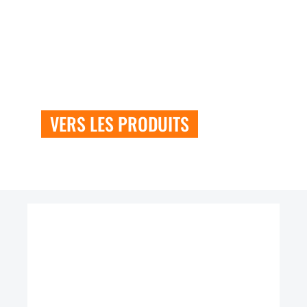
fabriqués en Allemagne, qui se
situeront à tous égards au niveau de
qualité supérieure que l'on connaît et
que l'on est en droit d'attendre de
Wunderlich !"
VERS LES PRODUITS