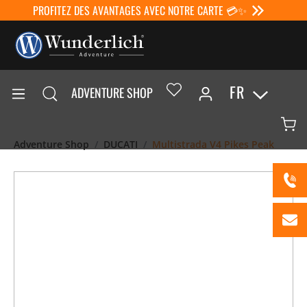
PROFITEZ DES AVANTAGES AVEC NOTRE CARTE 💳✨
FR
ADVENTURE SHOP
Adventure Shop
DUCATI
Multistrada V4 Pikes Peak