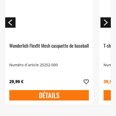
Wunderlich Flexfit Mesh casquette de baseball
T-shirt
Numéro d´article 25252-000
Numéro
29,90 €
39,90
DÉTAILS