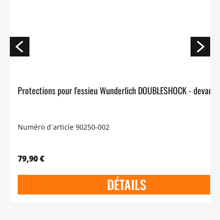
Protecti
Numéro d´article 90250-002
79,90 €
DÉTAILS