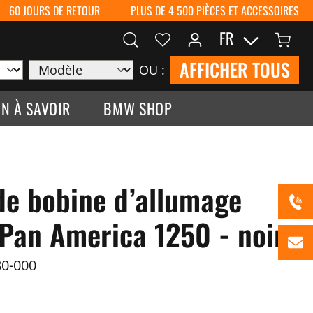
60 JOURS DE RETOUR
PLUS DE 4 500 PIÈCES ET ACCESSOIRES
FR
AFFICHER TOUS
OU :
N À SAVOIR
BMW SHOP
de bobine d’allumage
Pan America 1250 - noir
0-000