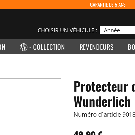
GARANTIE DE 5 ANS
CHOISIR UN VÉHICULE :
ON
- COLLECTION
REVENDEURS
BO
Protecteur 
Wunderlich 
Numéro d´article
9018
49,90 €