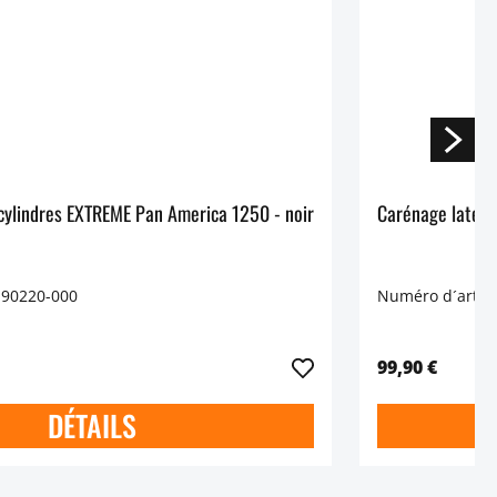
Wunderlich pare-cylindres EXTREME Pan America 1250 - noir
 90220-000
Numéro d´articl
99,90 €
DÉTAILS