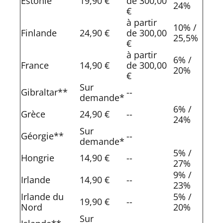
Estonie
19,90 €
de 300,00
24%
€
à partir
10% /
Finlande
24,90 €
de 300,00
25,5%
€
à partir
6% /
France
14,90 €
de 300,00
20%
€
Sur
Gibraltar**
--
demande*
6% /
Grèce
24,90 €
--
24%
Sur
Géorgie**
--
demande*
5% /
Hongrie
14,90 €
--
27%
9% /
Irlande
14,90 €
--
23%
Irlande du
5% /
19,90 €
--
Nord
20%
Sur