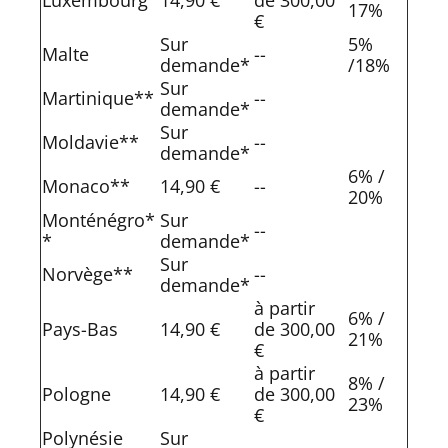
Luxembourg
14,90 €
de 300,00
17%
€
Sur
5%
Malte
--
demande*
/18%
Sur
Martinique**
--
demande*
Sur
Moldavie**
--
demande*
6% /
Monaco**
14,90 €
--
20%
Monténégro*
Sur
--
*
demande*
Sur
Norvège**
--
demande*
à partir
6% /
Pays-Bas
14,90 €
de 300,00
21%
€
à partir
8% /
Pologne
14,90 €
de 300,00
23%
€
Polynésie
Sur