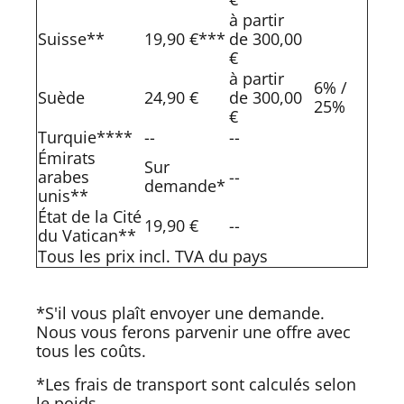
à partir
Suisse**
19,90 €***
de 300,00
€
à partir
6% /
Suède
24,90 €
de 300,00
25%
€
Turquie****
--
--
Émirats
Sur
arabes
--
demande*
unis**
État de la Cité
19,90 €
--
du Vatican**
Tous les prix incl. TVA du pays
*S'il vous plaît envoyer une demande.
Nous vous ferons parvenir une offre avec
tous les coûts.
*Les frais de transport sont calculés selon
le poids