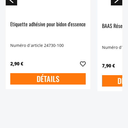
Etiquette adhésive pour bidon d'essence
BAAS Réservoi
Numéro d´article 24730-100
Numéro d´art
2,90 €
7,90 €
DÉTAILS
DÉT