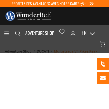
PROFITEZ DES AVANTAGES AVEC NOTRE CARTE 💳✨
FR
ADVENTURE SHOP
Adventure Shop
DUCATI
Multistrada V4 Pikes Peak