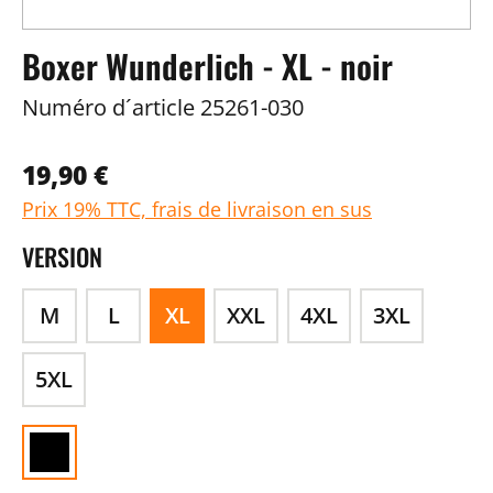
Boxer Wunderlich - XL - noir
Numéro d´article
25261-030
19,90 €
Prix 19% TTC, frais de livraison en sus
VERSION
M
L
XL
XXL
4XL
3XL
5XL