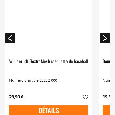
Wunderlich Flexfit Mesh casquette de baseball
Numéro d´article 25252-000
Numéro
29,90 €
19,90 
DÉTAILS