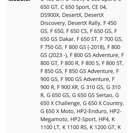
650 GT
, C 650 Sport
, CE 04
,
DS900X
, DesertX
, DesertX
Discovery
, DesertX Rally
, F 450
GS
, F 650
, F 650 CS
, F 650 GS
, F
650 GS Dakar
, F 650 ST
, F 700 GS
,
F 750 GS
, F 800 GS (-2018)
, F 800
GS (2023 -)
, F 800 GS Adventure
, F
800 GT
, F 800 R
, F 800 S
, F 800 ST
,
F 850 GS
, F 850 GS Adventure
, F
900 GS
, F 900 GS Adventure
, F
900 R
, F 900 XR
, G 310 GS
, G 310
R
, G 650 GS
, G 650 GS Sertao
, G
650 X Challenge
, G 650 X Country
,
G 650 X Moto
, HP2-Enduro
, HP2-
Megamoto
, HP2-Sport
, HP4
, K
1100 LT
, K 1100 RS
, K 1200 GT
, K