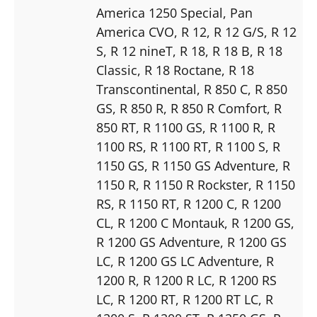
America 1250 Special
, Pan
America CVO
, R 12
, R 12 G/S
, R 12
S
, R 12 nineT
, R 18
, R 18 B
, R 18
Classic
, R 18 Roctane
, R 18
Transcontinental
, R 850 C
, R 850
GS
, R 850 R
, R 850 R Comfort
, R
850 RT
, R 1100 GS
, R 1100 R
, R
1100 RS
, R 1100 RT
, R 1100 S
, R
1150 GS
, R 1150 GS Adventure
, R
1150 R
, R 1150 R Rockster
, R 1150
RS
, R 1150 RT
, R 1200 C
, R 1200
CL
, R 1200 C Montauk
, R 1200 GS
,
R 1200 GS Adventure
, R 1200 GS
LC
, R 1200 GS LC Adventure
, R
1200 R
, R 1200 R LC
, R 1200 RS
LC
, R 1200 RT
, R 1200 RT LC
, R