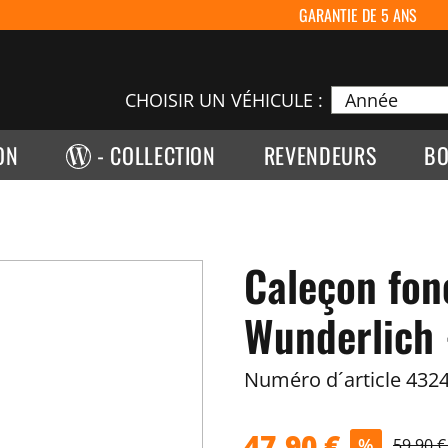
GARANTIE DE 5 ANS
CHOISIR UN VÉHICULE :
ON
- COLLECTION
REVENDEURS
BO
Caleçon fon
Wunderlich -
Numéro d´article
4324
47,90 €
%
59,90 