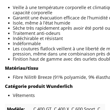
Veille à une température corporelle et climatiq
capacité corporelle
Garantit une évacuation efficace de l’humidité
Isole, même à l’état humide
Sèche très rapidement après avoir été porté ou
Traitement anti-odeurs
Indéchirable et résistant
Indéformable
Les coutures flatlock veillent à une liberté de
pression, même dans une combinaison près d
Finition haut de gamme avec des ourlets doub
Matériau/tissu
Fibre Nilit® Breeze (91% polyamide, 9% élasth
Catégorie produit Wunderlich
Vêtements
Modèle:
C 400 GT
, C 400 X
, C 600 Sport
, C