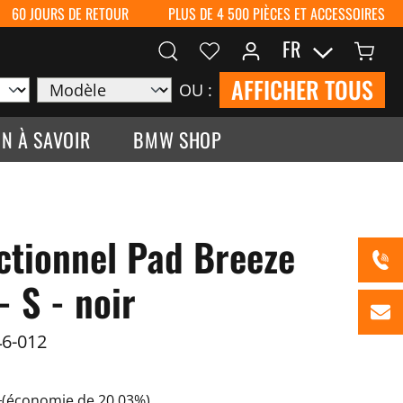
60 JOURS DE RETOUR
PLUS DE 4 500 PIÈCES ET ACCESSOIRES
FR
AFFICHER TOUS
OU :
N À SAVOIR
BMW SHOP
ctionnel Pad Breeze
 S - noir
6-012
€
(économie de 20.03%)