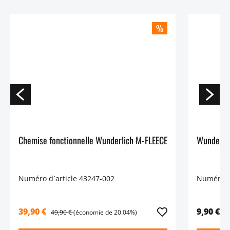
%
Chemise fonctionnelle Wunderlich M-FLEECE
Numéro d´article 43247-002
Numéro d´
39,90 €
9,90 €
49,90 €
(économie de 20.04%)