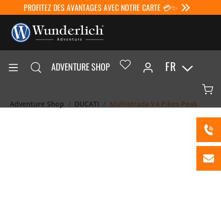
PROFITEZ DES AVANTAGES AVEC NOTRE CARTE 💳✨
FR
ADVENTURE SHOP
Adventure Shop
DUCATI
Multistrada V4 Pikes Peak