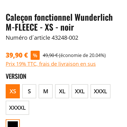
Caleçon fonctionnel Wunderlich
M-FLEECE - XS - noir
Numéro d´article
43248-002
39,90 €
%
49,90 €
(économie de 20.04%)
Prix 19% TTC, frais de livraison en sus
VERSION
XS
S
M
XL
XXL
XXXL
XXXXL