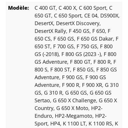
Modèle:
C 400 GT
, C 400 X
, C 600 Sport
, C
650 GT
, C 650 Sport
, CE 04
, DS900X
,
DesertX
, DesertX Discovery
,
DesertX Rally
, F 450 GS
, F 650
, F
650 CS
, F 650 GS
, F 650 GS Dakar
, F
650 ST
, F 700 GS
, F 750 GS
, F 800
GS (-2018)
, F 800 GS (2023 -)
, F 800
GS Adventure
, F 800 GT
, F 800 R
, F
800 S
, F 800 ST
, F 850 GS
, F 850 GS
Adventure
, F 900 GS
, F 900 GS
Adventure
, F 900 R
, F 900 XR
, G 310
GS
, G 310 R
, G 650 GS
, G 650 GS
Sertao
, G 650 X Challenge
, G 650 X
Country
, G 650 X Moto
, HP2-
Enduro
, HP2-Megamoto
, HP2-
Sport
, HP4
, K 1100 LT
, K 1100 RS
, K