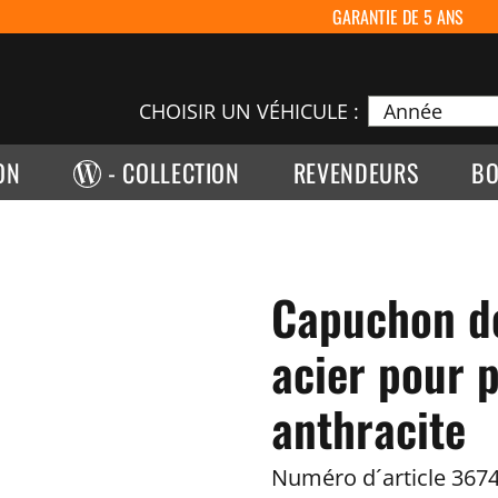
GARANTIE DE 5 ANS
CHOISIR UN VÉHICULE :
ON
- COLLECTION
REVENDEURS
BO
Capuchon de
acier pour p
anthracite
Numéro d´article
3674