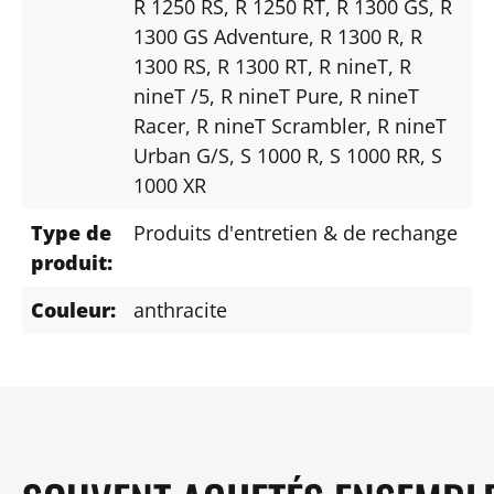
R 1250 RS
, R 1250 RT
, R 1300 GS
, R
1300 GS Adventure
, R 1300 R
, R
1300 RS
, R 1300 RT
, R nineT
, R
nineT /5
, R nineT Pure
, R nineT
Racer
, R nineT Scrambler
, R nineT
Urban G/S
, S 1000 R
, S 1000 RR
, S
1000 XR
Type de
Produits d'entretien & de rechange
produit:
Couleur:
anthracite