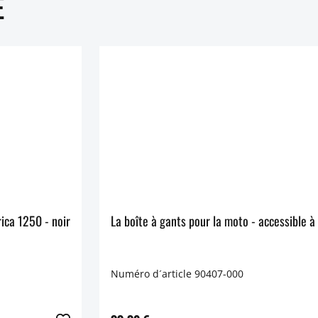
E
Wunderlich Sacoche de réservoir ELEPHANT DRYBAG Pan America 1250 - noir
Numéro d´article 90407-000