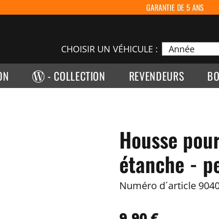
GARANTIE DE 5 ANS
CHOISIR UN VÉHICULE :
ON
- COLLECTION
REVENDEURS
BO
Housse pour
étanche - pe
Numéro d´article
9040
9,90 €