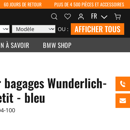
60 JOURS DE RETOUR
PLUS DE 4 500 PIÈCES ET ACCESSOIRES
FR
AFFICHER TOUS
OU :
N À SAVOIR
BMW SHOP
 bagages Wunderlich-
tit - bleu
4-100