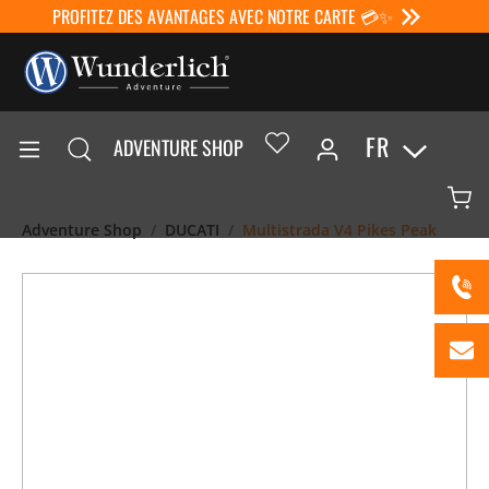
PROFITEZ DES AVANTAGES AVEC NOTRE CARTE 💳✨
FR
ADVENTURE SHOP
Adventure Shop
DUCATI
Multistrada V4 Pikes Peak