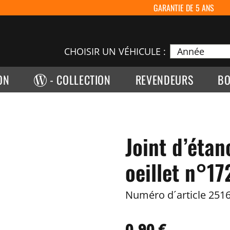
GARANTIE DE 5 ANS
CHOISIR UN VÉHICULE :
ON
- COLLECTION
REVENDEURS
BO
Joint d’éta
oeillet n°17
Numéro d´article
2516
0,90 €