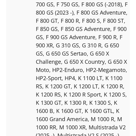
700 GS
, F 750 GS
, F 800 GS (-2018)
, F
800 GS (2023 -)
, F 800 GS Adventure
,
F 800 GT
, F 800 R
, F 800 S
, F 800 ST
,
F 850 GS
, F 850 GS Adventure
, F 900
GS
, F 900 GS Adventure
, F 900 R
, F
900 XR
, G 310 GS
, G 310 R
, G 650
GS
, G 650 GS Sertao
, G 650 X
Challenge
, G 650 X Country
, G 650 X
Moto
, HP2-Enduro
, HP2-Megamoto
,
HP2-Sport
, HP4
, K 1100 LT
, K 1100
RS
, K 1200 GT
, K 1200 LT
, K 1200 R
,
K 1200 RS
, K 1200 R Sport
, K 1200 S
,
K 1300 GT
, K 1300 R
, K 1300 S
, K
1600 B
, K 1600 GT
, K 1600 GTL
, K
1600 Grand America
, M 1000 R
, M
1000 RR
, M 1000 XR
, Multistrada V2
(2025 -)
, Multistrada V2 S (2025 -)
,