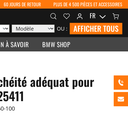
60 JOURS DE RETOUR
PLUS DE 4 500 PIÈCES ET ACCESSOIRES
FR
AFFICHER TOUS
OU :
N À SAVOIR
BMW SHOP
nchéité adéquat pour
25411
0-100