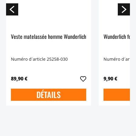
Veste matelassée homme Wunderlich
Numéro d´article 25258-030
Numéro d´artic
89,90 €
9,90 €
DÉTAILS
D