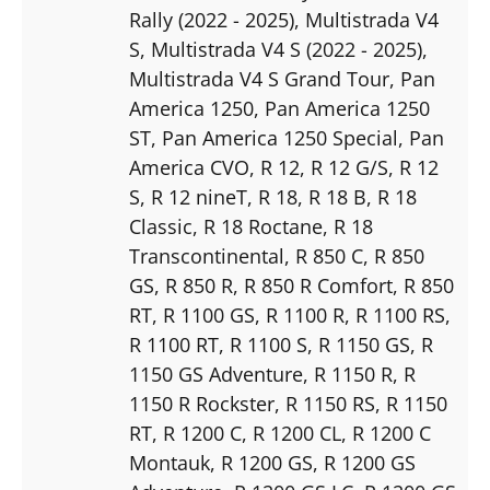
Rally (2022 - 2025)
, Multistrada V4
S
, Multistrada V4 S (2022 - 2025)
,
Multistrada V4 S Grand Tour
, Pan
America 1250
, Pan America 1250
ST
, Pan America 1250 Special
, Pan
America CVO
, R 12
, R 12 G/S
, R 12
S
, R 12 nineT
, R 18
, R 18 B
, R 18
Classic
, R 18 Roctane
, R 18
Transcontinental
, R 850 C
, R 850
GS
, R 850 R
, R 850 R Comfort
, R 850
RT
, R 1100 GS
, R 1100 R
, R 1100 RS
,
R 1100 RT
, R 1100 S
, R 1150 GS
, R
1150 GS Adventure
, R 1150 R
, R
1150 R Rockster
, R 1150 RS
, R 1150
RT
, R 1200 C
, R 1200 CL
, R 1200 C
Montauk
, R 1200 GS
, R 1200 GS