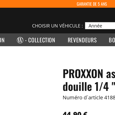
GARANTIE DE 5 ANS
CHOISIR UN VÉHICULE :
ON
- COLLECTION
REVENDEURS
BO
PROXXON ass
douille 1/4 
Numéro d´article
4188
44,90 €