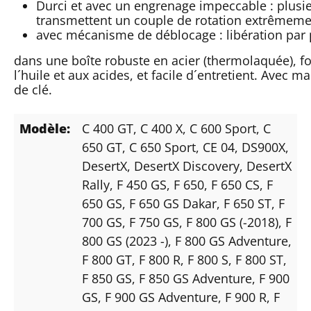
Durci et avec un engrenage impeccable : plusi
transmettent un couple de rotation extrêmeme
avec mécanisme de déblocage : libération par 
dans une boîte robuste en acier (thermolaquée), f
l´huile et aux acides, et facile d´entretient. Avec 
de clé.
Modèle:
C 400 GT
, C 400 X
, C 600 Sport
, C
650 GT
, C 650 Sport
, CE 04
, DS900X
,
DesertX
, DesertX Discovery
, DesertX
Rally
, F 450 GS
, F 650
, F 650 CS
, F
650 GS
, F 650 GS Dakar
, F 650 ST
, F
700 GS
, F 750 GS
, F 800 GS (-2018)
, F
800 GS (2023 -)
, F 800 GS Adventure
,
F 800 GT
, F 800 R
, F 800 S
, F 800 ST
,
F 850 GS
, F 850 GS Adventure
, F 900
GS
, F 900 GS Adventure
, F 900 R
, F