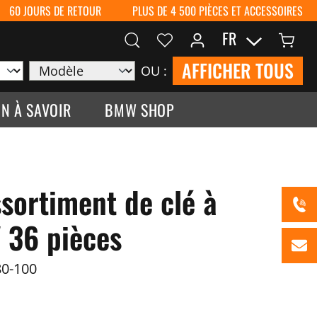
60 JOURS DE RETOUR
PLUS DE 4 500 PIÈCES ET ACCESSOIRES
FR
AFFICHER TOUS
OU :
N À SAVOIR
BMW SHOP
ortiment de clé à
" 36 pièces
0-100