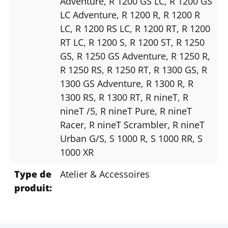
Adventure
, R 1200 GS LC
, R 1200 GS
LC Adventure
, R 1200 R
, R 1200 R
LC
, R 1200 RS LC
, R 1200 RT
, R 1200
RT LC
, R 1200 S
, R 1200 ST
, R 1250
GS
, R 1250 GS Adventure
, R 1250 R
,
R 1250 RS
, R 1250 RT
, R 1300 GS
, R
1300 GS Adventure
, R 1300 R
, R
1300 RS
, R 1300 RT
, R nineT
, R
nineT /5
, R nineT Pure
, R nineT
Racer
, R nineT Scrambler
, R nineT
Urban G/S
, S 1000 R
, S 1000 RR
, S
1000 XR
Type de
Atelier & Accessoires
produit: