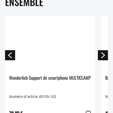
ENSEMBLE
Wunderlich Support de smartphone MULTICLAMP
Brid
Numéro d´article 45155-102
Numé
29,90 €
49,9