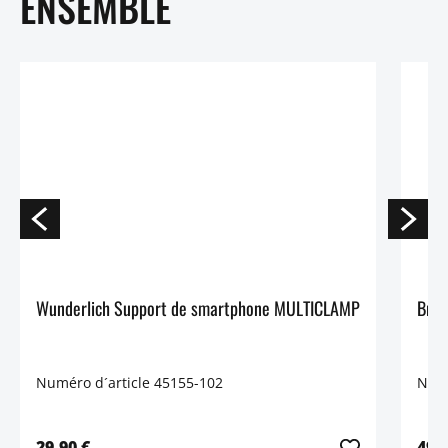
ENSEMBLE
Wunderlich Support de smartphone MULTICLAMP
Brid
Numéro d´article 45155-102
Numé
29,90 €
49,9