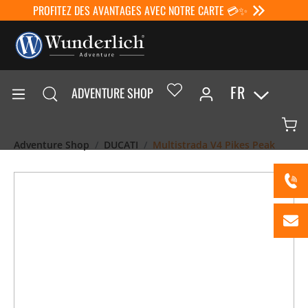
PROFITEZ DES AVANTAGES AVEC NOTRE CARTE 💳✨
FR
ADVENTURE SHOP
Adventure Shop
DUCATI
Multistrada V4 Pikes Peak