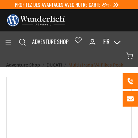
PROFITEZ DES AVANTAGES AVEC NOTRE CARTE 💳✨
FR
ADVENTURE SHOP
Adventure Shop
DUCATI
Multistrada V4 Pikes Peak