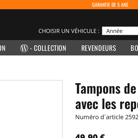
GARANTIE DE 5 ANS
CHOISIR UN VÉHICULE :
ON
- COLLECTION
REVENDEURS
BO
Tampons de
avec les re
Numéro d´article
2592
49,90 €