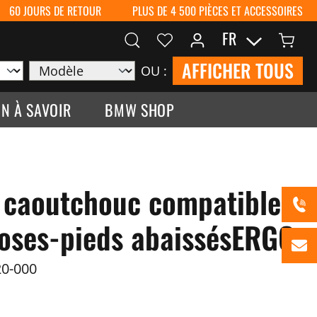
60 JOURS DE RETOUR
PLUS DE 4 500 PIÈCES ET ACCESSOIRES
FR
AFFICHER TOUS
OU :
N À SAVOIR
BMW SHOP
 caoutchouc compatibles
poses-pieds abaissésERGO
0-000