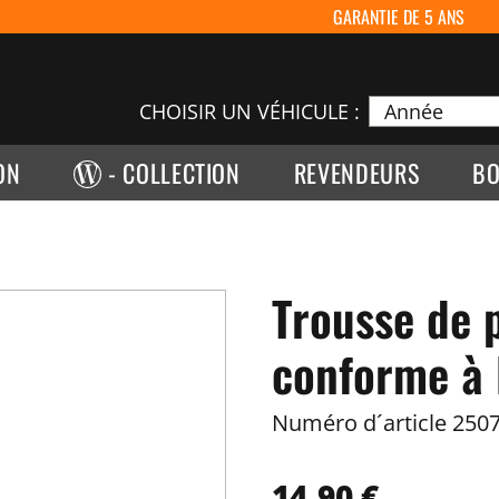
GARANTIE DE 5 ANS
CHOISIR UN VÉHICULE :
ON
- COLLECTION
REVENDEURS
BO
Trousse de 
conforme à 
Numéro d´article
2507
14,90 €