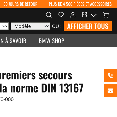
60 JOURS DE RETOUR
PLUS DE 4 500 PIÈCES ET ACCESSOIRES
FR
AFFICHER TOUS
OU :
N À SAVOIR
BMW SHOP
premiers secours
la norme DIN 13167
0-000