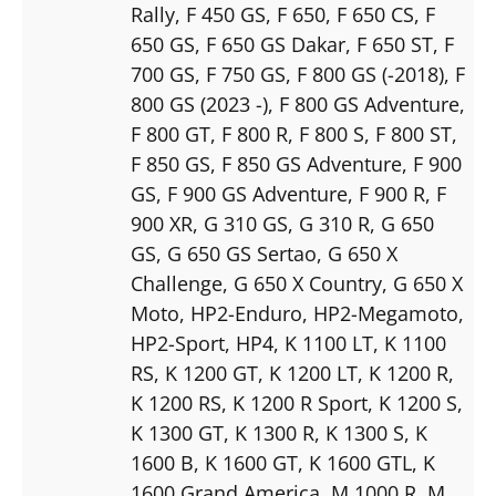
Rally
, F 450 GS
, F 650
, F 650 CS
, F
650 GS
, F 650 GS Dakar
, F 650 ST
, F
700 GS
, F 750 GS
, F 800 GS (-2018)
, F
800 GS (2023 -)
, F 800 GS Adventure
,
F 800 GT
, F 800 R
, F 800 S
, F 800 ST
,
F 850 GS
, F 850 GS Adventure
, F 900
GS
, F 900 GS Adventure
, F 900 R
, F
900 XR
, G 310 GS
, G 310 R
, G 650
GS
, G 650 GS Sertao
, G 650 X
Challenge
, G 650 X Country
, G 650 X
Moto
, HP2-Enduro
, HP2-Megamoto
,
HP2-Sport
, HP4
, K 1100 LT
, K 1100
RS
, K 1200 GT
, K 1200 LT
, K 1200 R
,
K 1200 RS
, K 1200 R Sport
, K 1200 S
,
K 1300 GT
, K 1300 R
, K 1300 S
, K
1600 B
, K 1600 GT
, K 1600 GTL
, K
1600 Grand America
, M 1000 R
, M