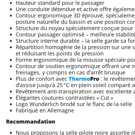
Hauteur standard pour le passager
Une conduite détendue et active offre égalemen
Contour ergonomique 3D éprouvé, spécialement
posture naturelle du bassin et une position co
Structure du noyau spécialement conçue pour u
Contour passager optimisé – meilleure stabilité 
Structure interne durable – la selle garde sa f
Répartition homogène de la pression sur une su
et réduisant les points de pression
Forme ergonomique de la mousse spéciale pou
Contour de soutien ergonomique offrant une me
freinages, y compris en cas d’arrêt brusque
Plus de confort avec
Thermo
Pro
: le revêteme
d’assise jusqu’à 25 °C en plein soleil comparé
Revêtement anti-transpiration avec excellente
Élégantes coutures contrastées « Cut »
Logo Wunderlich brodé sur le flanc de la selle
Fabriqué en Allemagne
Recommandation
Nous proposons la selle pilote noire assortie 