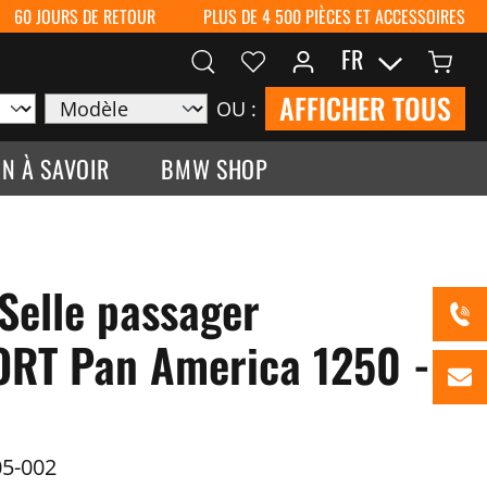
60 JOURS DE RETOUR
PLUS DE 4 500 PIÈCES ET ACCESSOIRES
FR
AFFICHER TOUS
OU :
N À SAVOIR
BMW SHOP
Selle passager
RT Pan America 1250 -
5-002