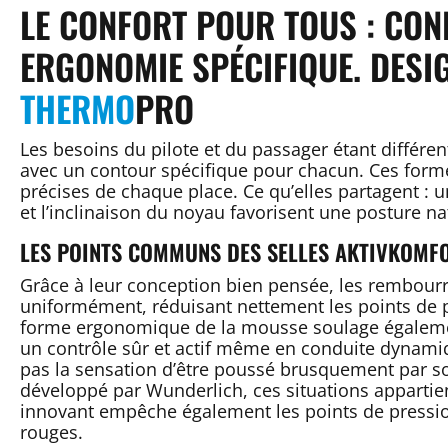
LE CONFORT POUR TOUS : CO
ERGONOMIE SPÉCIFIQUE. DESI
THERMO
PRO
Les besoins du pilote et du passager étant diffé
avec un contour spécifique pour chacun. Ces form
précises de chaque place. Ce qu’elles partagent :
et l’inclinaison du noyau favorisent une posture na
LES POINTS COMMUNS DES SELLES AKTIVKOMF
Grâce à leur conception bien pensée, les rembourrag
uniformément, réduisant nettement les points de pr
forme ergonomique de la mousse soulage également
un contrôle sûr et actif même en conduite dynamiqu
pas la sensation d’être poussé brusquement par s
développé par Wunderlich, ces situations apparti
innovant empêche également les points de pression 
rouges.