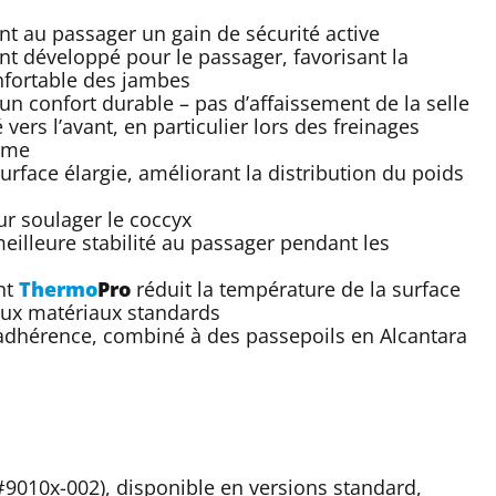
t au passager un gain de sécurité active
 développé pour le passager, favorisant la
nfortable des jambes
n confort durable – pas d’affaissement de la selle
vers l’avant, en particulier lors des freinages
orme
rface élargie, améliorant la distribution du poids
r soulager le coccyx
illeure stabilité au passager pendant les
nt
Thermo
Pro
réduit la température de la surface
 aux matériaux standards
 adhérence, combiné à des passepoils en Alcantara
(#9010x-002), disponible en versions standard,