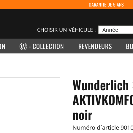
GARANTIE DE 5 ANS
CHOISIR UN VÉHICULE :
ON
- COLLECTION
REVENDEURS
BO
Wunderlich 
AKTIVKOMFO
noir
Numéro d´article
9010