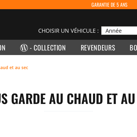
GARANTIE DE 5 ANS
CHOISIR UN VÉHICULE :
ON
- COLLECTION
REVENDEURS
BO
aud et au sec
S GARDE AU CHAUD ET AU