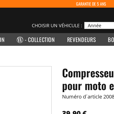
GARANTIE DE 5 ANS
CHOISIR UN VÉHICULE :
ON
- COLLECTION
REVENDEURS
BO
Compresseur
pour moto e
Numéro d´article
2008
39,90 €