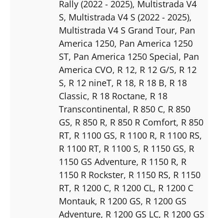
Rally (2022 - 2025)
, Multistrada V4
S
, Multistrada V4 S (2022 - 2025)
,
Multistrada V4 S Grand Tour
, Pan
America 1250
, Pan America 1250
ST
, Pan America 1250 Special
, Pan
America CVO
, R 12
, R 12 G/S
, R 12
S
, R 12 nineT
, R 18
, R 18 B
, R 18
Classic
, R 18 Roctane
, R 18
Transcontinental
, R 850 C
, R 850
GS
, R 850 R
, R 850 R Comfort
, R 850
RT
, R 1100 GS
, R 1100 R
, R 1100 RS
,
R 1100 RT
, R 1100 S
, R 1150 GS
, R
1150 GS Adventure
, R 1150 R
, R
1150 R Rockster
, R 1150 RS
, R 1150
RT
, R 1200 C
, R 1200 CL
, R 1200 C
Montauk
, R 1200 GS
, R 1200 GS
Adventure
, R 1200 GS LC
, R 1200 GS