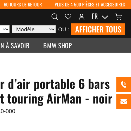
60 JOURS DE RETOUR
PLUS DE 4 500 PIÈCES ET ACCESSOIRES
FR
AFFICHER TOUS
OU :
N À SAVOIR
BMW SHOP
 d’air portable 6 bars
t touring AirMan - noir
0-000