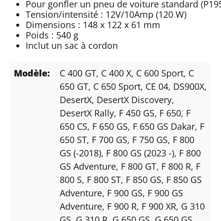
Pour gonfler un pneu de voiture standard (P195
Tension/intensité : 12V/10Amp (120 W)
Dimensions : 148 x 122 x 61 mm
Poids : 540 g
Inclut un sac à cordon
Modèle:
C 400 GT
, C 400 X
, C 600 Sport
, C
650 GT
, C 650 Sport
, CE 04
, DS900X
,
DesertX
, DesertX Discovery
,
DesertX Rally
, F 450 GS
, F 650
, F
650 CS
, F 650 GS
, F 650 GS Dakar
, F
650 ST
, F 700 GS
, F 750 GS
, F 800
GS (-2018)
, F 800 GS (2023 -)
, F 800
GS Adventure
, F 800 GT
, F 800 R
, F
800 S
, F 800 ST
, F 850 GS
, F 850 GS
Adventure
, F 900 GS
, F 900 GS
Adventure
, F 900 R
, F 900 XR
, G 310
GS
, G 310 R
, G 650 GS
, G 650 GS