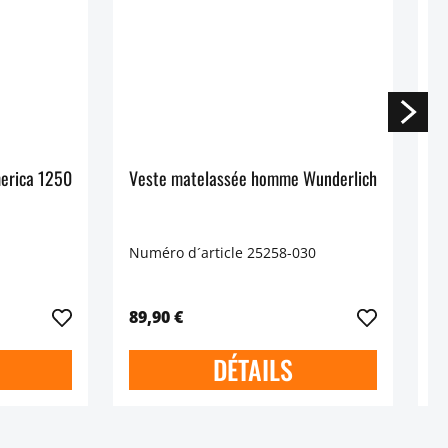
erica 1250
Veste matelassée homme Wunderlich
V
Numéro d´article 25258-030
N
89,90 €
8
DÉTAILS