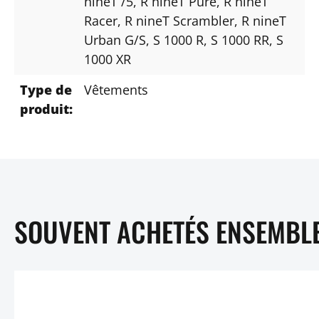
nineT /5
, R nineT Pure
, R nineT
Racer
, R nineT Scrambler
, R nineT
Urban G/S
, S 1000 R
, S 1000 RR
, S
1000 XR
Type de
Vêtements
produit:
SOUVENT ACHETÉS ENSEMBL