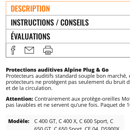
DESCRIPTION
INSTRUCTIONS / CONSEILS
ÉVALUATIONS
Protections auditives Alpine Plug & Go
Protecteurs auditifs standard souple bon marché, 
protecteurs ne protègent pas seulement du bruit du
et de la circulation.
Attention:
Contrairement aux protège-oreilles Mot
pas lavables et ne servent qu’une fois. Paquet de 1
Modèle:
C 400 GT
, C 400 X
, C 600 Sport
, C
650 GT
, C 650 Sport
, CE 04
, DS900X
,