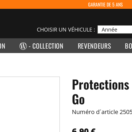
GARANTIE DE 5 ANS
CHOISIR UN VÉHICULE :
ON
- COLLECTION
REVENDEURS
BO
Protections 
Go
Numéro d´article
2505
6,90 €