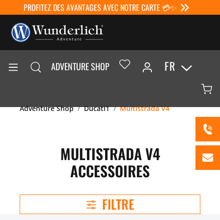
PROFITEZ DES AVANTAGES AVEC NOTRE CARTE 💳✨
FR
ADVENTURE SHOP
Adventure Shop
Ducati1
Multistrada V4
MULTISTRADA V4
ACCESSOIRES
FILTRE